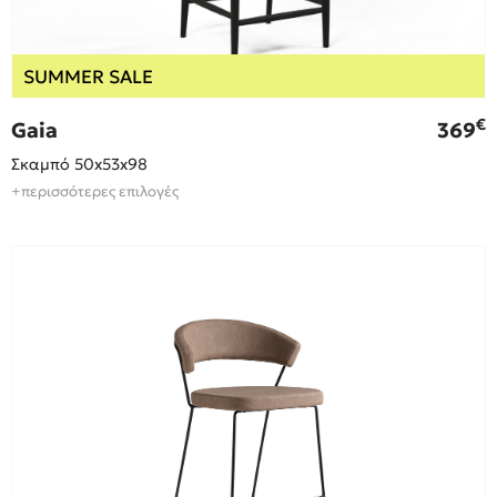
SUMMER SALE
€
Gaia
369
Σκαμπό 50x53x98
+περισσότερες επιλογές