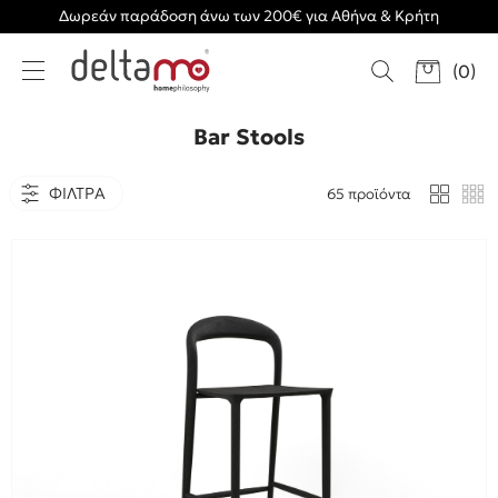
Δωρεάν παράδοση άνω των 200€ για Αθήνα & Κρήτη
(
0
)
Bar Stools
ΦΙΛΤΡΑ
65 προϊόντα