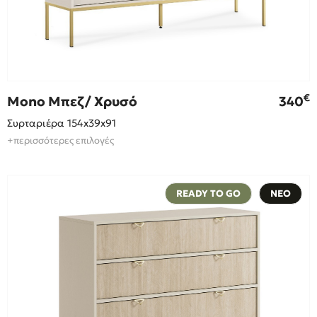
€
Mono Μπεζ/ Χρυσό
340
Συρταριέρα 154x39x91
+περισσότερες επιλογές
READY TO GO
ΝΕΟ