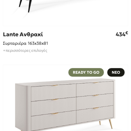
€
Lante Ανθρακί
434
Συρταριέρα 163x38x81
+περισσότερες επιλογές
READY TO GO
ΝΕΟ