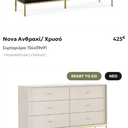
€
Nova Ανθρακί/ Χρυσό
425
Συρταριέρα 154x39x91
+περισσότερες επιλογές
READY TO GO
ΝΕΟ