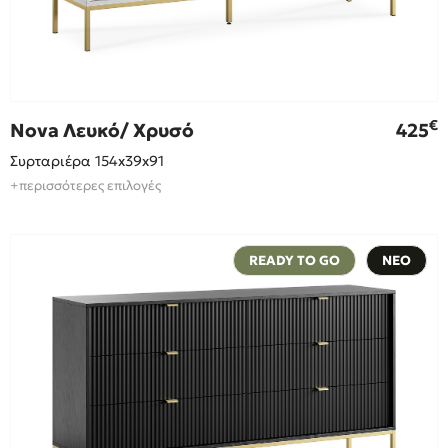
€
Nova Λευκό/ Χρυσό
425
Συρταριέρα 154x39x91
+περισσότερες επιλογές
READY TO GO
ΝΕΟ