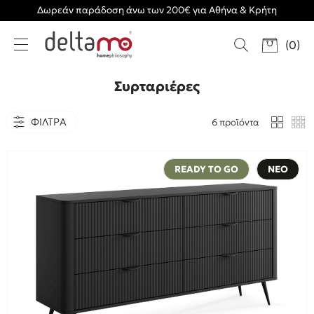
Δωρεάν παράδοση άνω των 200€ για Αθήνα & Κρήτη
(
0
)
Συρταριέρες
ΦΙΛΤΡΑ
6 προϊόντα
READY TO GO
ΝΕΟ