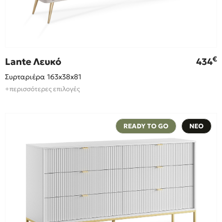
€
Lante Λευκό
434
Συρταριέρα 163x38x81
+περισσότερες επιλογές
READY TO GO
ΝΕΟ