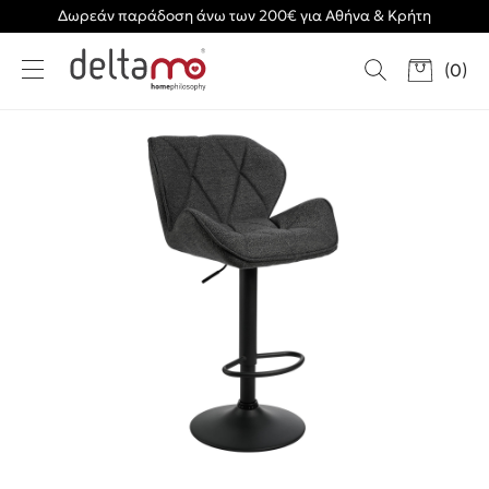
Δωρεάν παράδοση άνω των 200€ για Αθήνα & Κρήτη
(
0
)