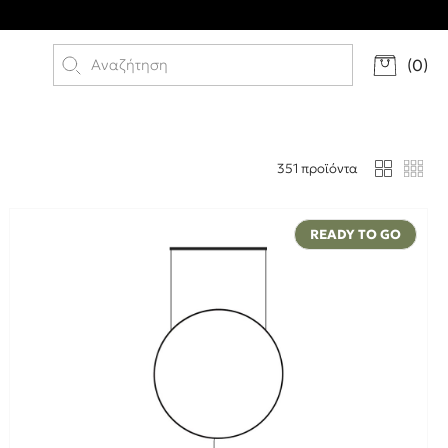
(
0
)
351 προϊόντα
READY TO GO