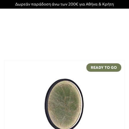
Δωρεάν παράδοση άνω των 200€ για Αθήνα & Κρήτη
READY TO GO