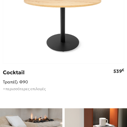
€
€
539
Cocktail
Τραπέζι Φ90
+περισσότερες επιλογές