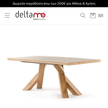
Δωρεάν παράδοση άνω των 200€ για Αθήνα & Κρήτη
(
0
)