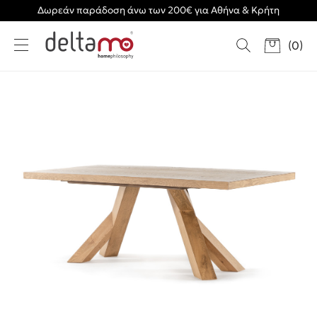
Δωρεάν παράδοση άνω των 200€ για Αθήνα & Κρήτη
(
0
)