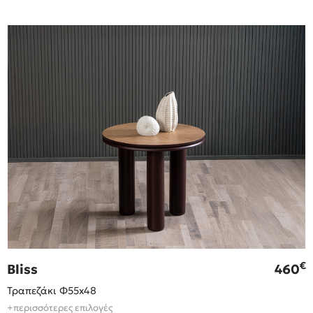
€
Bliss
460
Τραπεζάκι Φ55x48
+περισσότερες επιλογές