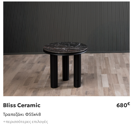
€
Bliss Ceramic
680
Τραπεζάκι Φ55x48
+περισσότερες επιλογές