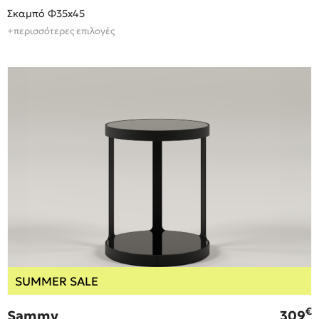
Σκαμπό Φ35x45
+περισσότερες επιλογές
SUMMER SALE
€
Sammy
309