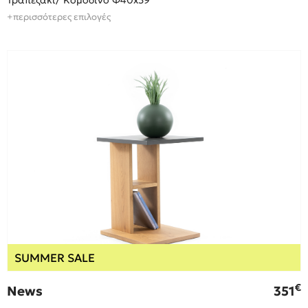
Τραπεζάκι/ Κομοδίνο Φ40x39
+περισσότερες επιλογές
SUMMER SALE
€
News
351