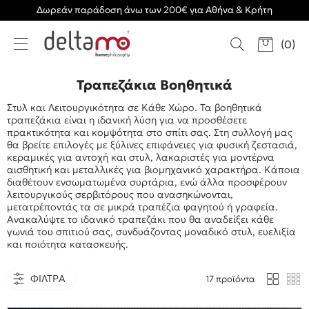
Δωρεάν παράδοση άνω των 200€ για Αθήνα & Κρήτη
(
0
)
Τραπεζάκια Βοηθητικά
Στυλ και Λειτουργικότητα σε Κάθε Χώρο. Τα βοηθητικά
τραπεζάκια είναι η ιδανική λύση για να προσθέσετε
πρακτικότητα και κομψότητα στο σπίτι σας. Στη συλλογή μας
θα βρείτε επιλογές με ξύλινες επιφάνειες για φυσική ζεστασιά,
κεραμικές για αντοχή και στυλ, λακαριστές για μοντέρνα
αισθητική και μεταλλικές για βιομηχανικό χαρακτήρα. Κάποια
διαθέτουν ενσωματωμένα συρτάρια, ενώ άλλα προσφέρουν
λειτουργικούς σερβιτόρους που ανασηκώνονται,
μετατρέποντάς τα σε μικρά τραπέζια φαγητού ή γραφεία.
Ανακαλύψτε το ιδανικό τραπεζάκι που θα αναδείξει κάθε
γωνιά του σπιτιού σας, συνδυάζοντας μοναδικό στυλ, ευελιξία
και ποιότητα κατασκευής.
ΦΙΛΤΡΑ
17 προϊόντα