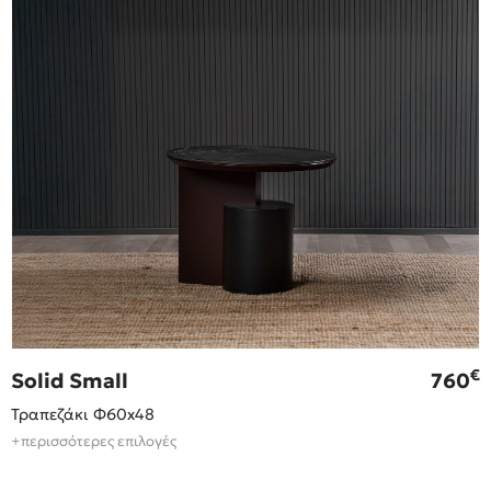
€
Solid Small
760
Τραπεζάκι Φ60x48
+περισσότερες επιλογές