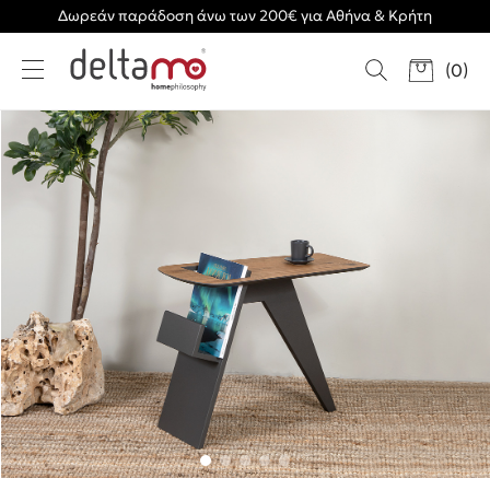
Δωρεάν παράδοση άνω των 200€ για Αθήνα & Κρήτη
(
0
)