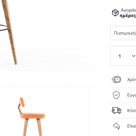
Αγοράσ
ημέρε
Πιστωτικ
Χρό
Εγγ
Κόσ
Επι