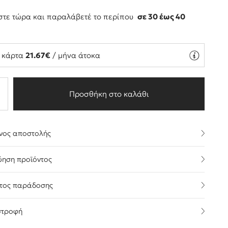
τε τώρα και παραλάβετέ το περίπου
σε 30 έως 40
ς
ή κάρτα
21.67€
/ μήνα άτοκα
Προσθήκη στο καλάθι
νος αποστολής
ύηση προϊόντος
τος παράδοσης
στροφή