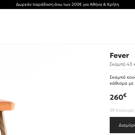
Δωρεάν παράδοση άνω των 200€ για Αθήνα & Κρήτη
Fever
Σκαμπό 43 x
Σκαμπό κουζ
κάθισμα με 
€
260
59 Επιλογές
Διαμόρ