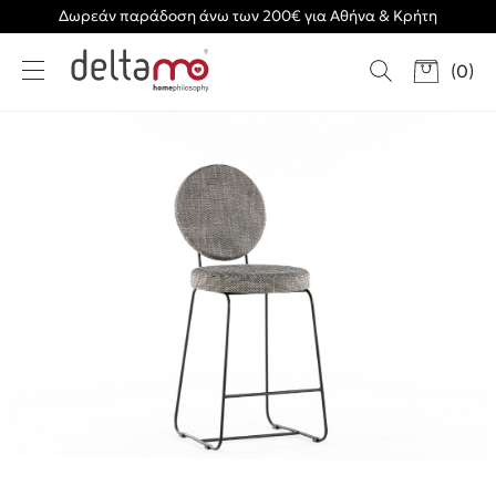
Δωρεάν παράδοση άνω των 200€ για Αθήνα & Κρήτη
(
0
)