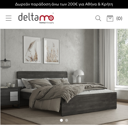
Δωρεάν παράδοση άνω των 200€ για Αθήνα & Κρήτη
(
0
)