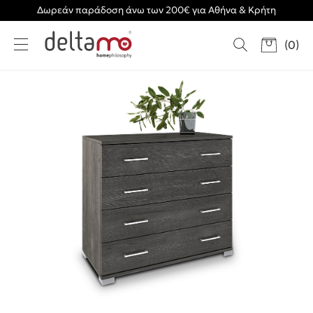
Δωρεάν παράδοση άνω των 200€ για Αθήνα & Κρήτη
(
0
)