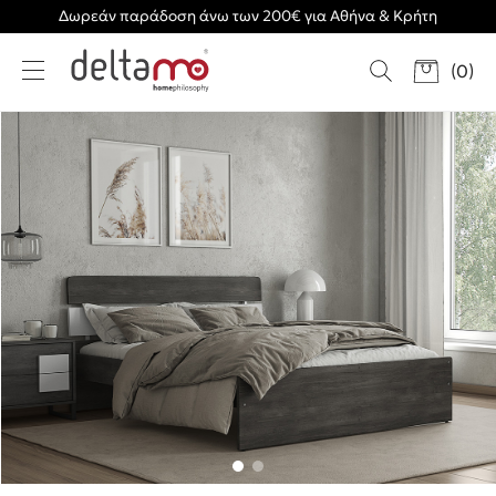
Δωρεάν παράδοση άνω των 200€ για Αθήνα & Κρήτη
(
0
)