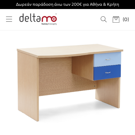
Δωρεάν παράδοση άνω των 200€ για Αθήνα & Κρήτη
(
0
)