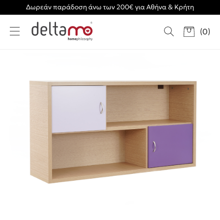
Δωρεάν παράδοση άνω των 200€ για Αθήνα & Κρήτη
(
0
)