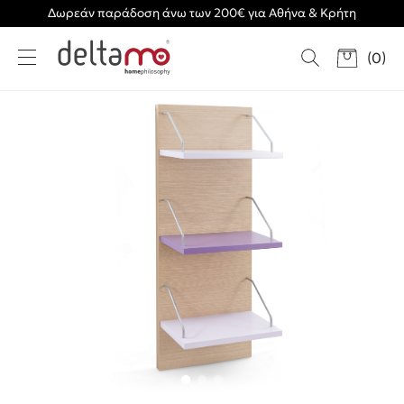
Δωρεάν παράδοση άνω των 200€ για Αθήνα & Κρήτη
(
0
)