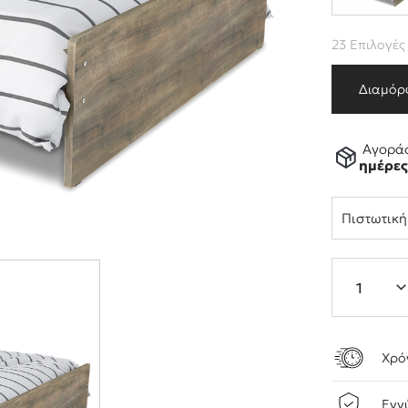
23 Επιλογές
Διαμόρ
Αγοράσ
ημέρε
Πιστωτικ
Χρό
Εγγ