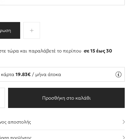
φωση
τε τώρα και παραλάβετέ το περίπου
σε 15 έως 30
ς
ή κάρτα
19.83€
/ μήνα άτοκα
Προσθήκη στο καλάθι
νος αποστολής
ύηση προϊόντος