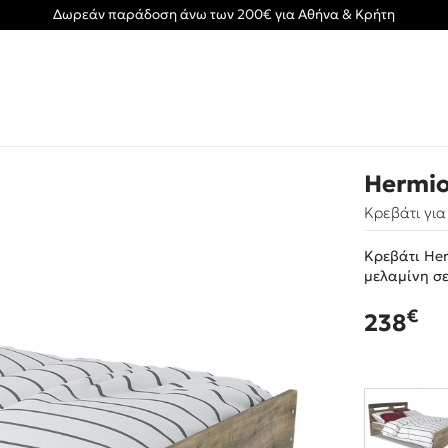
Δωρεάν παράδοση άνω των 200€ για Αθήνα & Κρήτη
Hermi
Κρεβάτι γι
Κρεβάτι He
μελαμίνη σ
€
238