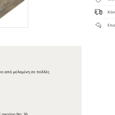
Κόσ
Επι
ο από μελαμίνη σε πολλές
ί σκούρο Νο. 16