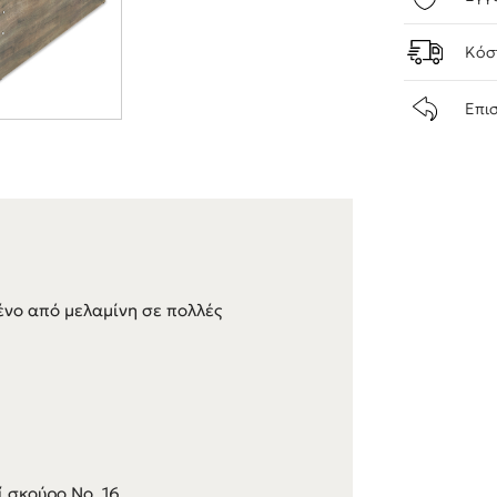
Κόσ
Επι
νο από μελαμίνη σε πολλές
ί σκούρο Νο. 16