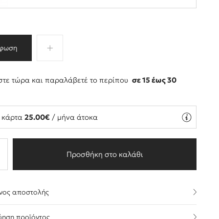
φωση
τε τώρα και παραλάβετέ το περίπου
σε 15 έως 30
ς
ή κάρτα
25.00€
/ μήνα άτοκα
Προσθήκη στο καλάθι
νος αποστολής
ύηση προϊόντος