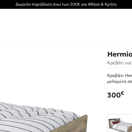
Δωρεάν παράδοση άνω των 200€ για Αθήνα & Κρήτη
Hermi
Κρεβάτι γι
Κρεβάτι He
μελαμίνη σ
€
300