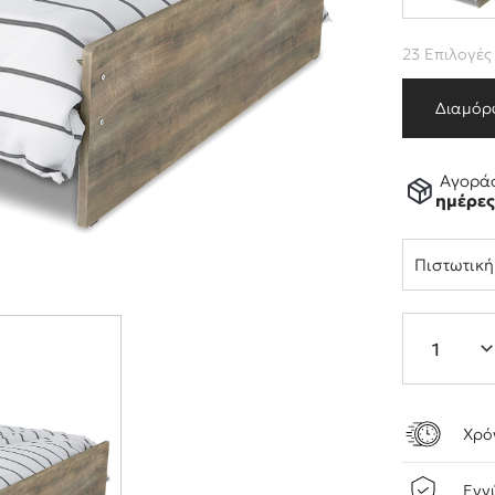
23 Επιλογές
Διαμόρ
Αγοράσ
ημέρε
Πιστωτικ
Χρό
Εγγ