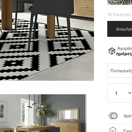
10 Επιλογές
Διαμόρ
Αγοράσ
ημέρε
Πιστωτικ
Χρό
Εγγ