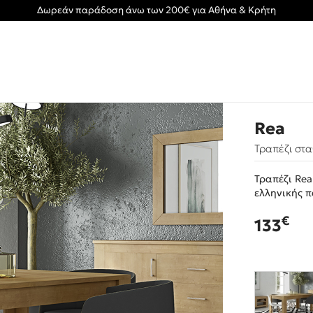
Δωρεάν παράδοση άνω των 200€ για Αθήνα & Κρήτη
Rea
Τραπέζι στ
Τραπέζι Re
ελληνικής 
€
133