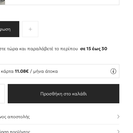
φωση
τε τώρα και παραλάβετέ το περίπου
σε 15 έως 30
ς
ή κάρτα
11.08€
/ μήνα άτοκα
Προσθήκη στο καλάθι
νος αποστολής
ύηση προϊόντος