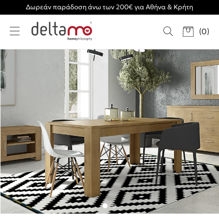
Δωρεάν παράδοση άνω των 200€ για Αθήνα & Κρήτη
(
0
)