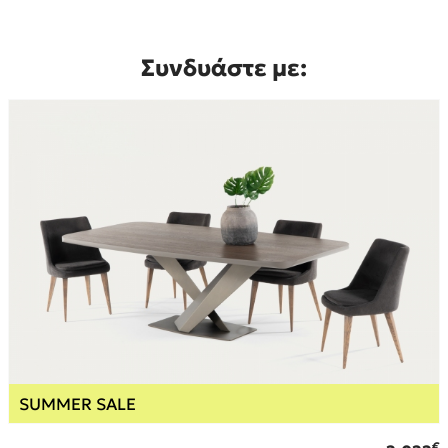
Συνδυάστε με:
SUMMER SALE
€
€