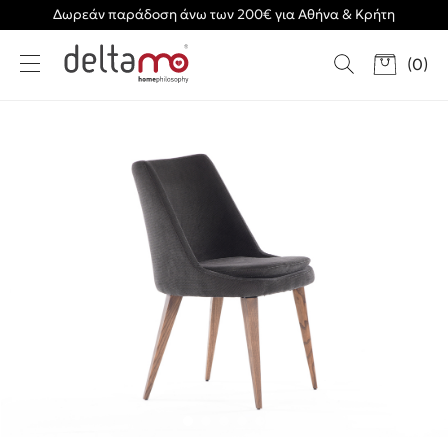
Δωρεάν παράδοση άνω των 200€ για Αθήνα & Κρήτη
(
0
)