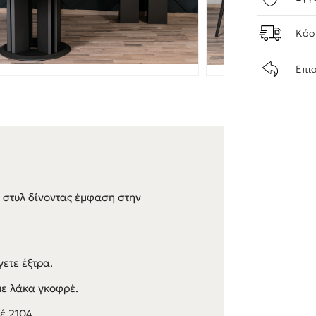
Κόσ
Επι
 στυλ δίνοντας έμφαση στην
γετε έξτρα.
με λάκα γκοφρέ.
έ 2104.