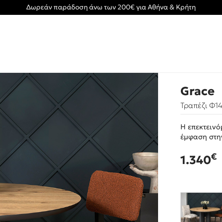
Δωρεάν παράδοση άνω των 200€ για Αθήνα & Κρήτη
Grace
Τραπέζι Φ1
Η επεκτεινό
έμφαση στην
€
1.340