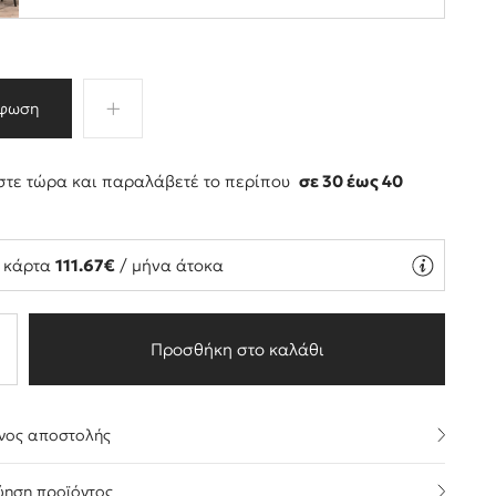
φωση
τε τώρα και παραλάβετέ το περίπου
σε 30 έως 40
ς
ή κάρτα
111.67€
/ μήνα άτοκα
Προσθήκη στο καλάθι
νος αποστολής
ύηση προϊόντος