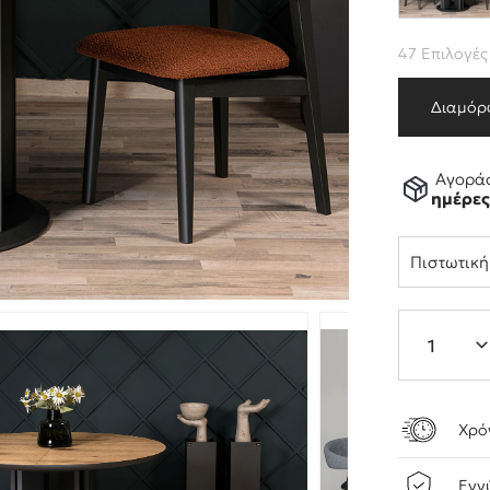
47 Επιλογές
Διαμόρ
Αγοράσ
ημέρε
Πιστωτικ
Χρό
Εγγ