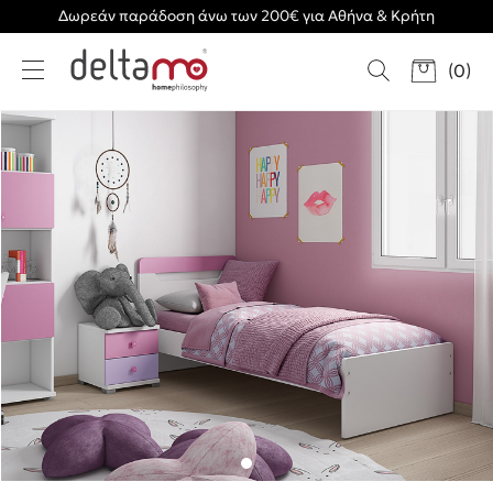
Δωρεάν παράδοση άνω των 200€ για Αθήνα & Κρήτη
(
0
)