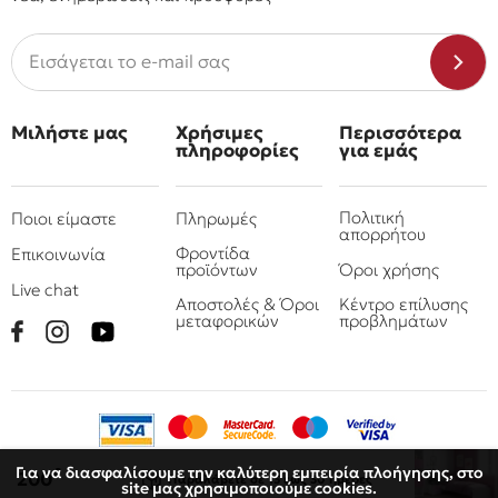
Μιλήστε μας
Χρήσιμες
Περισσότερα
πληροφορίες
για εμάς
Πολιτική
Ποιοι είμαστε
Πληρωμές
απορρήτου
Φροντίδα
Επικοινωνία
προϊόντων
Όροι χρήσης
Live chat
Αποστολές & Όροι
Κέντρο επίλυσης
μεταφορικών
προβλημάτων
Για να διασφαλίσουμε την καλύτερη εμπειρία πλοήγησης, στο
€
200
Παραλάβετε
σε 15 έως 30 ημέρες
site μας χρησιμοποιούμε cookies.