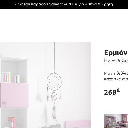
Δωρεάν παράδοση άνω των 200€ για Αθήνα & Κρήτη
Ερμιόν
Μονή βιβλι
Μονή βιβλιο
κατασκευασ
€
268