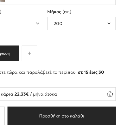
.
)
Μήκος (
εκ.
)
φωση
τε τώρα και παραλάβετέ το περίπου
σε 15 έως 30
ς
ή κάρτα
22.33€
/ μήνα άτοκα
Προσθήκη στο καλάθι