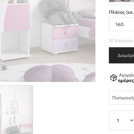
Πλάτος (
εκ
10 Επιλογές
Διαμόρ
Αγοράσ
ημέρε
Πιστωτικ