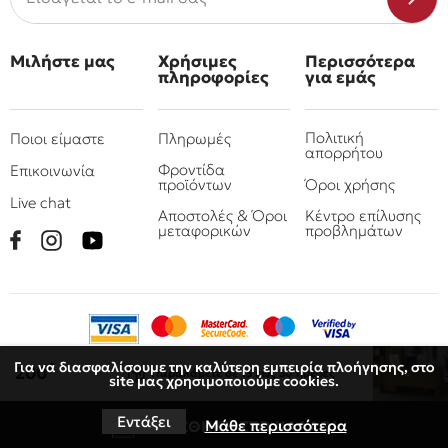
Μιλήστε μας
Χρήσιμες
Περισσότερα
πληροφορίες
για εμάς
Πολιτική
Ποιοι είμαστε
Πληρωμές
απορρήτου
Φροντίδα
Επικοινωνία
προϊόντων
Όροι χρήσης
Live chat
Αποστολές & Όροι
Κέντρο επίλυσης
μεταφορικών
προβλημάτων
Για να διασφαλίσουμε την καλύτερη εμπειρία πλοήγησης, στο
€
200
Παραλάβετε
σε 15 έως 30 ημέρες
site μας χρησιμοποιούμε cookies.
© 2010 - 2026 Όμιλος επιχειρήσεων Πιτσουλάκης
Ρομπογιαννάκης
Εντάξει
Μάθε περισσότερα
ΠΡΟΣΘΗΚΗ ΣΤΟ ΚΑΛΑΘΙ