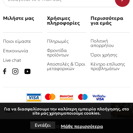
Μιλήστε μας
Χρήσιμες
Περισσότερα
πληροφορίες
για εμάς
Πολιτική
Ποιοι είμαστε
Πληρωμές
απορρήτου
Φροντίδα
Επικοινωνία
προϊόντων
Όροι χρήσης
Live chat
Αποστολές & Όροι
Κέντρο επίλυσης
μεταφορικών
προβλημάτων
Για να διασφαλίσουμε την καλύτερη εμπειρία πλοήγησης, στο
€
185
Παραλάβετε
σε 15 έως 30 ημέρες
site μας χρησιμοποιούμε cookies.
© 2010 - 2026 Όμιλος επιχειρήσεων Πιτσουλάκης
Ρομπογιαννάκης
Εντάξει
Μάθε περισσότερα
ΠΡΟΣΘΗΚΗ ΣΤΟ ΚΑΛΑΘΙ