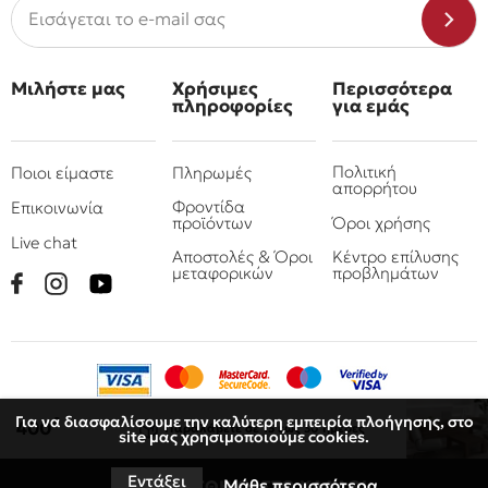
Μιλήστε μας
Χρήσιμες
Περισσότερα
πληροφορίες
για εμάς
Πολιτική
Ποιοι είμαστε
Πληρωμές
απορρήτου
Φροντίδα
Επικοινωνία
προϊόντων
Όροι χρήσης
Live chat
Αποστολές & Όροι
Κέντρο επίλυσης
μεταφορικών
προβλημάτων
Για να διασφαλίσουμε την καλύτερη εμπειρία πλοήγησης, στο
€
400
Παραλάβετε
σε 15 έως 30 ημέρες
site μας χρησιμοποιούμε cookies.
© 2010 - 2026 Όμιλος επιχειρήσεων Πιτσουλάκης
Ρομπογιαννάκης
Εντάξει
Μάθε περισσότερα
ΠΡΟΣΘΗΚΗ ΣΤΟ ΚΑΛΑΘΙ