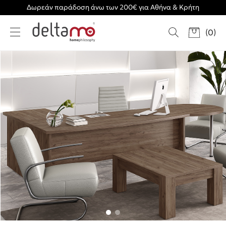
Δωρεάν παράδοση άνω των 200€ για Αθήνα & Κρήτη
(
0
)