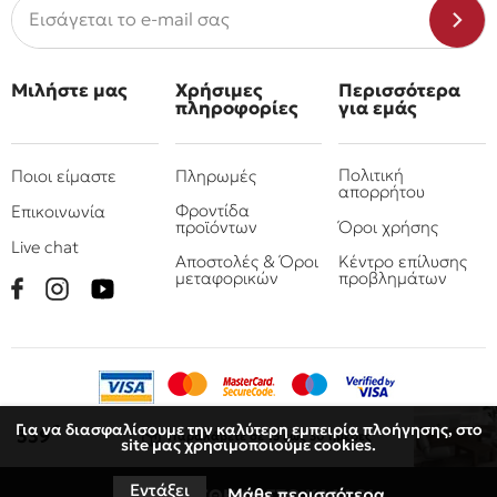
Μιλήστε μας
Χρήσιμες
Περισσότερα
πληροφορίες
για εμάς
Πολιτική
Ποιοι είμαστε
Πληρωμές
απορρήτου
Φροντίδα
Επικοινωνία
προϊόντων
Όροι χρήσης
Live chat
Αποστολές & Όροι
Κέντρο επίλυσης
μεταφορικών
προβλημάτων
Για να διασφαλίσουμε την καλύτερη εμπειρία πλοήγησης, στο
€
339
Παραλάβετε
σε 15 έως 30 ημέρες
site μας χρησιμοποιούμε cookies.
© 2010 - 2026 Όμιλος επιχειρήσεων Πιτσουλάκης
Ρομπογιαννάκης
Εντάξει
Μάθε περισσότερα
ΠΡΟΣΘΗΚΗ ΣΤΟ ΚΑΛΑΘΙ