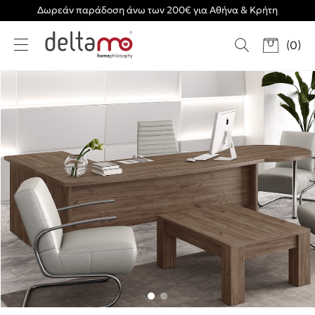
Δωρεάν παράδοση άνω των 200€ για Αθήνα & Κρήτη
(
0
)