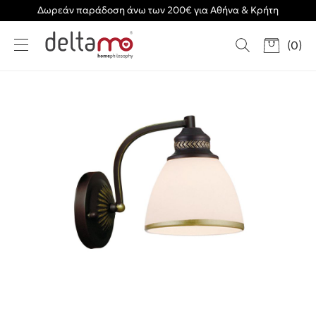
Δωρεάν παράδοση άνω των 200€ για Αθήνα & Κρήτη
(
0
)