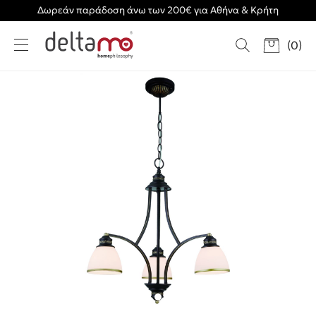
Δωρεάν παράδοση άνω των 200€ για Αθήνα & Κρήτη
(
0
)