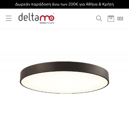
Δωρεάν παράδοση άνω των 200€ για Αθήνα & Κρήτη
(
0
)