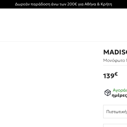
Δωρεάν παράδοση άνω των 200€ για Αθήνα & Κρήτη
MADIS
Μονόφωτο 
€
139
Αγοράσ
ημέρε
Πιστωτικ