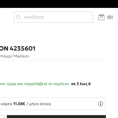
(
0
)
ON 4235601
Μαύρο Madison
τε τώρα και παραλάβετέ το περίπου
σε 3 έως 6
ς
ή κάρτα
11.58€
/ μήνα άτοκα