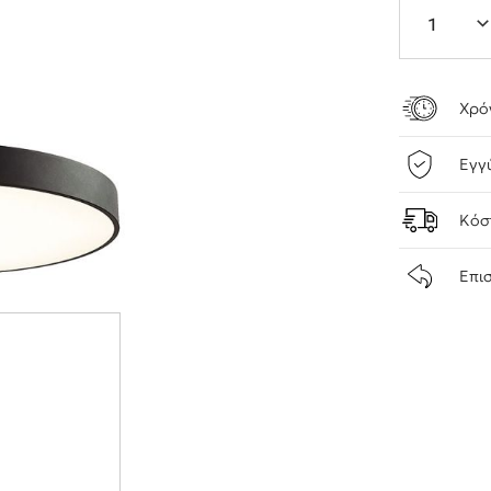
Χρό
Εγγ
Κόσ
Επι