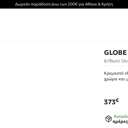
Δωρεάν παράδοση άνω των 200€ για Αθήνα & Κρήτη
GLOBE
6/Φωτο Gl
Κρεμαστό ε
χρώμα και 
€
373
Αγοράσ
ημέρε