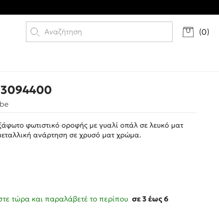
(
0
)
 3094400
οbe
ξάφωτο φωτιστικό οροφής με γυαλί οπάλ σε λευκό ματ
μεταλλική ανάρτηση σε χρυσό ματ χρώμα.
τε τώρα και παραλάβετέ το περίπου
σε 3 έως 6
ς