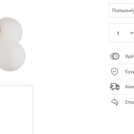
Πιστωτικ
Χρό
Εγγ
Κόσ
Επι