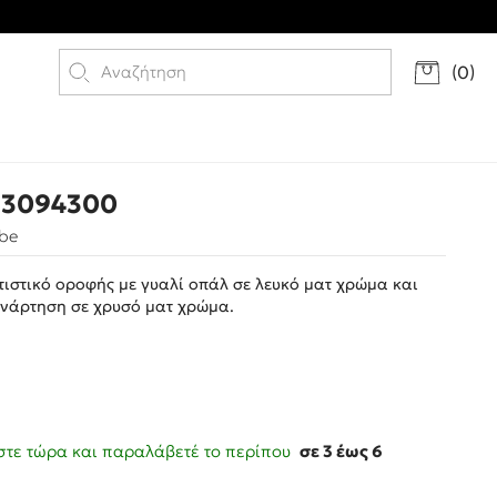
(
0
)
 3094300
be
ιστικό οροφής με γυαλί οπάλ σε λευκό ματ χρώμα και
ανάρτηση σε χρυσό ματ χρώμα.
τε τώρα και παραλάβετέ το περίπου
σε 3 έως 6
ς