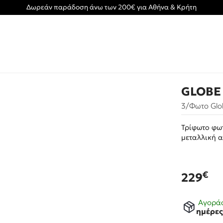
Δωρεάν παράδοση άνω των 200€ για Αθήνα & Κρήτη
GLOBE
3/Φωτο Glο
Τρίφωτο φωτ
μεταλλική 
€
229
Αγοράσ
ημέρε