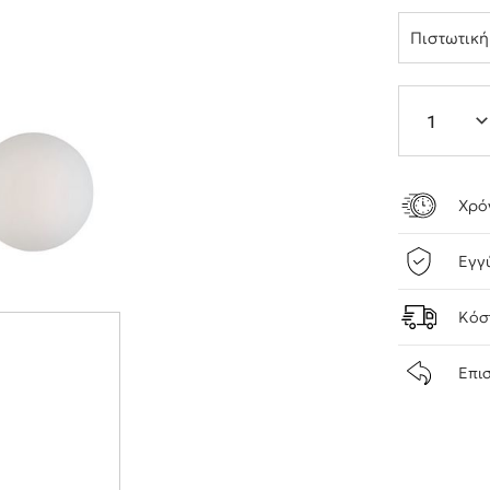
Πιστωτικ
Χρό
Εγγ
Κόσ
Επι