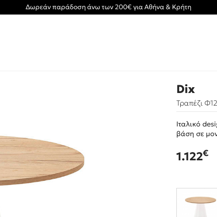
Δωρεάν παράδοση άνω των 200€ για Αθήνα & Κρήτη
Dix
Τραπέζι Φ1
Ιταλικό des
βάση σε μο
€
1.122