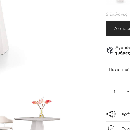
6 Επιλογές
Διαμόρ
Αγοράσ
ημέρε
Πιστωτικ
Χρό
Εγγ