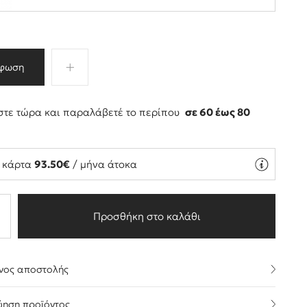
φωση
τε τώρα και παραλάβετέ το περίπου
σε 60 έως 80
ς
ή κάρτα
93.50€
/ μήνα άτοκα
Προσθήκη στο καλάθι
νος αποστολής
ύηση προϊόντος