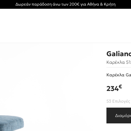
Δωρεάν παράδοση άνω των 200€ για Αθήνα & Κρήτη
Galian
Καρέκλα 51
Καρέκλα Ga
€
234
53 Επιλογές
Διαμόρ