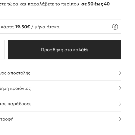
τε τώρα και παραλάβετέ το περίπου
σε 30 έως 40
ς
ή κάρτα
19.50€
/ μήνα άτοκα
Προσθήκη στο καλάθι
νος αποστολής
ύηση προϊόντος
τος παράδοσης
στροφή