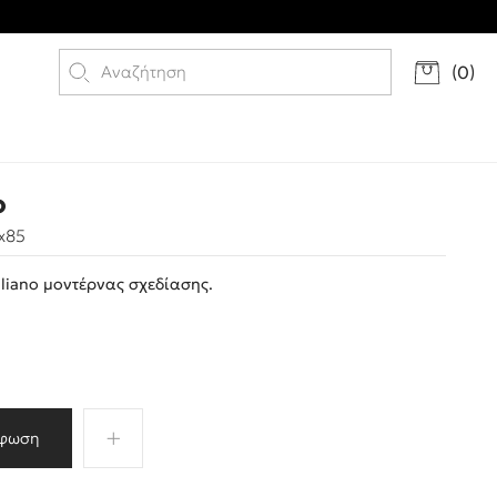
(
0
)
o
x85
liano μοντέρνας σχεδίασης.
φωση