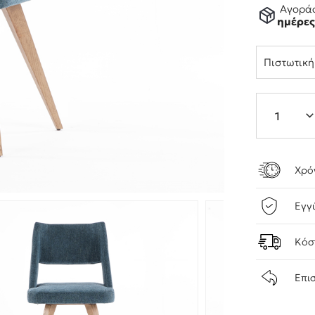
Αγοράσ
ημέρε
Πιστωτικ
Χρό
Εγγ
Κόσ
Επι