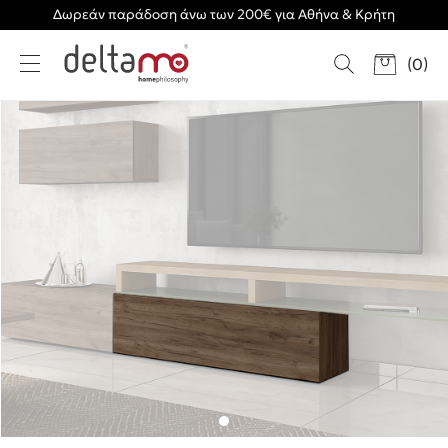
Δωρεάν παράδοση άνω των 200€ για Αθήνα & Κρήτη
(
0
)