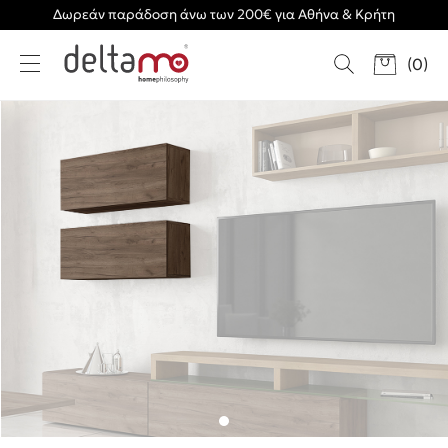
Δωρεάν παράδοση άνω των 200€ για Αθήνα & Κρήτη
(
0
)