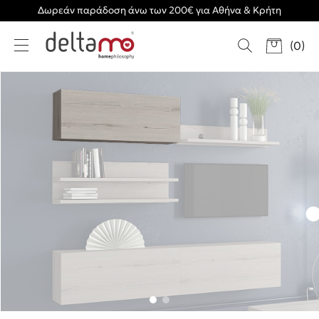
Δωρεάν παράδοση άνω των 200€ για Αθήνα & Κρήτη
(
0
)