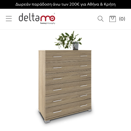
Δωρεάν παράδοση άνω των 200€ για Αθήνα & Κρήτη
(
0
)