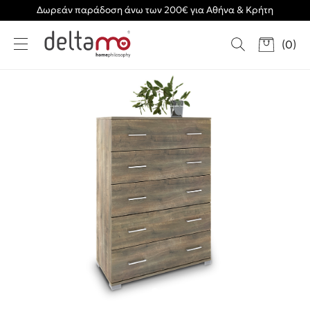
Δωρεάν παράδοση άνω των 200€ για Αθήνα & Κρήτη
(
0
)