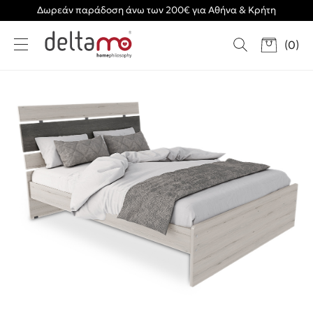
Δωρεάν παράδοση άνω των 200€ για Αθήνα & Κρήτη
(
0
)