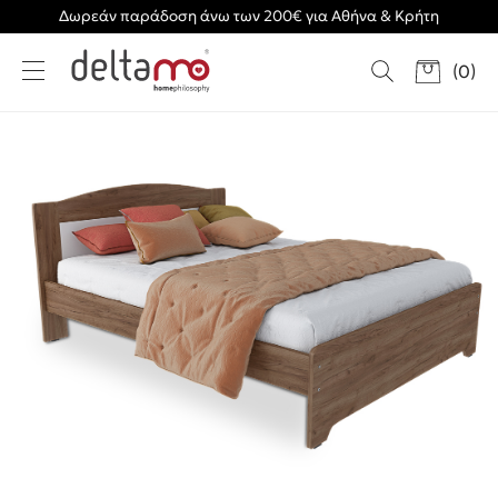
Δωρεάν παράδοση άνω των 200€ για Αθήνα & Κρήτη
(
0
)