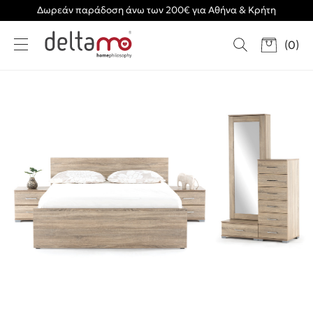
Δωρεάν παράδοση άνω των 200€ για Αθήνα & Κρήτη
(
0
)