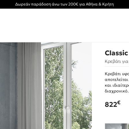
Δωρεάν παράδοση άνω των 200€ για Αθήνα & Κρήτη
Classic
Κρεβάτι γι
Κρεβάτι υφα
αποτελείται
και ιδιαίτε
διαχρονικό.
€
822