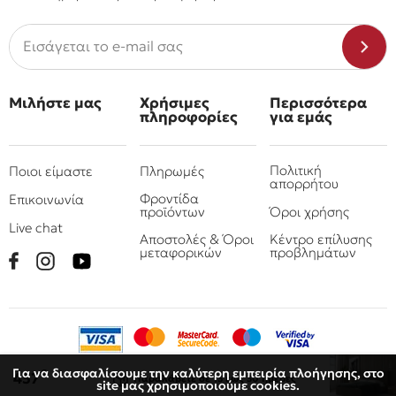
Μιλήστε μας
Χρήσιμες
Περισσότερα
πληροφορίες
για εμάς
Πολιτική
Ποιοι είμαστε
Πληρωμές
απορρήτου
Φροντίδα
Επικοινωνία
προϊόντων
Όροι χρήσης
Live chat
Αποστολές & Όροι
Κέντρο επίλυσης
μεταφορικών
προβλημάτων
Για να διασφαλίσουμε την καλύτερη εμπειρία πλοήγησης, στο
€
457
Παραλάβετε
σε 15 έως 30 ημέρες
site μας χρησιμοποιούμε cookies.
© 2010 - 2026 Όμιλος επιχειρήσεων Πιτσουλάκης