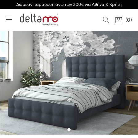
Δωρεάν παράδοση άνω των 200€ για Αθήνα & Κρήτη
(
0
)