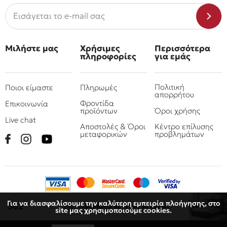
Μιλήστε μας
Χρήσιμες
Περισσότερα
πληροφορίες
για εμάς
Πολιτική
Ποιοι είμαστε
Πληρωμές
απορρήτου
Φροντίδα
Επικοινωνία
προϊόντων
Όροι χρήσης
Live chat
Αποστολές & Όροι
Κέντρο επίλυσης
μεταφορικών
προβλημάτων
Για να διασφαλίσουμε την καλύτερη εμπειρία πλοήγησης, στο
€
562
Παραλάβετε
σε 15 έως 30 ημέρες
site μας χρησιμοποιούμε cookies.
© 2010 - 2026 Όμιλος επιχειρήσεων Πιτσουλάκης
Ρομπογιαννάκης