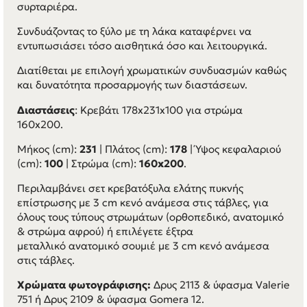
συρταριέρα.
Συνδυάζοντας το ξύλο με τη λάκα καταφέρνει να
εντυπωσιάσει τόσο αισθητικά όσο και λειτουργικά.
Διατίθεται με επιλογή χρωματικών συνδυασμών καθώς
και δυνατότητα προσαρμογής των διαστάσεων.
Διαστάσεις
: Κρεβάτι 178x231x100 για στρώμα
160x200.
Μήκος (cm):
231
| Πλάτος (cm):
178
| Ύψος κεφαλαριού
(cm):
100
| Στρώμα (cm):
160x200
.
Περιλαμβάνει σετ κρεβατόξυλα ελάτης πυκνής
επίστρωσης με 3 cm κενό ανάμεσα στις τάβλες, για
όλους τους τύπους στρωμάτων (ορθοπεδικό, ανατομικό
& στρώμα αφρού) ή επιλέγετε έξτρα
μεταλλικό ανατομικό σουμιέ με 3 cm κενό ανάμεσα
στις τάβλες.
Χρώματα φωτογράφισης:
Δρυς 2113 & ύφασμα Valerie
751 ή Δρυς 2109 & ύφασμα Gomera 12.