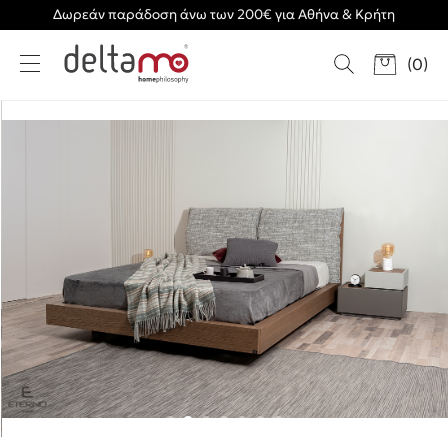
Δωρεάν παράδοση άνω των 200€ για Αθήνα & Κρήτη
(
0
)