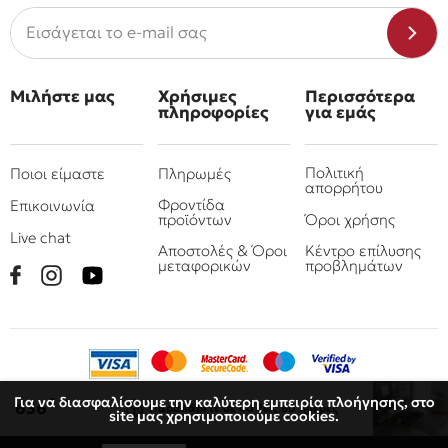
Μιλήστε μας
Χρήσιμες
Περισσότερα
πληροφορίες
για εμάς
Πολιτική
Ποιοι είμαστε
Πληρωμές
απορρήτου
Φροντίδα
Επικοινωνία
προϊόντων
Όροι χρήσης
Live chat
Αποστολές & Όροι
Κέντρο επίλυσης
μεταφορικών
προβλημάτων
Για να διασφαλίσουμε την καλύτερη εμπειρία πλοήγησης, στο
€
636
Παραλάβετε
σε 40 έως 60 ημέρες
site μας χρησιμοποιούμε cookies.
© 2010 - 2026 Όμιλος επιχειρήσεων Πιτσουλάκης
Ρομπογιαννάκης