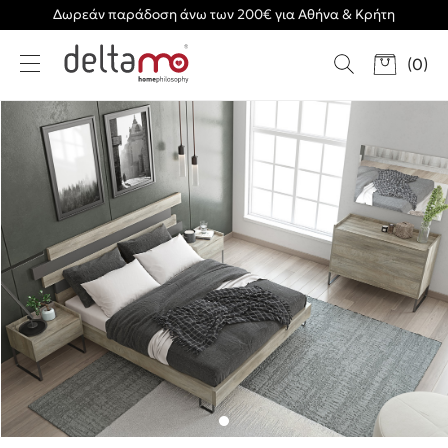
Δωρεάν παράδοση άνω των 200€ για Αθήνα & Κρήτη
(
0
)